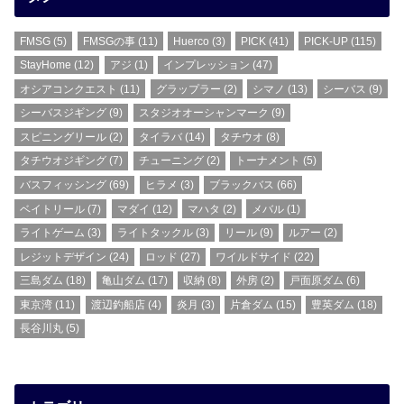
FMSG
(5)
FMSGの事
(11)
Huerco
(3)
PICK
(41)
PICK-UP
(115)
StayHome
(12)
アジ
(1)
インプレッション
(47)
オシアコンクエスト
(11)
グラップラー
(2)
シマノ
(13)
シーバス
(9)
シーバスジギング
(9)
スタジオオーシャンマーク
(9)
スピニングリール
(2)
タイラバ
(14)
タチウオ
(8)
タチウオジギング
(7)
チューニング
(2)
トーナメント
(5)
バスフィッシング
(69)
ヒラメ
(3)
ブラックバス
(66)
ベイトリール
(7)
マダイ
(12)
マハタ
(2)
メバル
(1)
ライトゲーム
(3)
ライトタックル
(3)
リール
(9)
ルアー
(2)
レジットデザイン
(24)
ロッド
(27)
ワイルドサイド
(22)
三島ダム
(18)
亀山ダム
(17)
収納
(8)
外房
(2)
戸面原ダム
(6)
東京湾
(11)
渡辺釣船店
(4)
炎月
(3)
片倉ダム
(15)
豊英ダム
(18)
長谷川丸
(5)