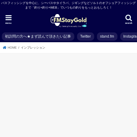
バスフィッシングを中心に、シーバスやタイラバ、ジギングなどソルトのオフショアフィッシング
まで「釣り×釣り×WEB」でいつもの釣りをもっとおもしろく！
menu
search
初訪問の方へ★まず読んで頂きたい記事
Twitter
stand.fm
Instagr
HOME
インプレッション