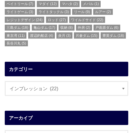
ベイトリール
(7)
マダイ
(12)
マハタ
(2)
メバル
(1)
ライトゲーム
(3)
ライトタックル
(3)
リール
(9)
ルアー
(2)
レジットデザイン
(24)
ロッド
(27)
ワイルドサイド
(22)
三島ダム
(18)
亀山ダム
(17)
収納
(8)
外房
(2)
戸面原ダム
(6)
東京湾
(11)
渡辺釣船店
(4)
炎月
(3)
片倉ダム
(15)
豊英ダム
(18)
長谷川丸
(5)
カテゴリー
アーカイブ