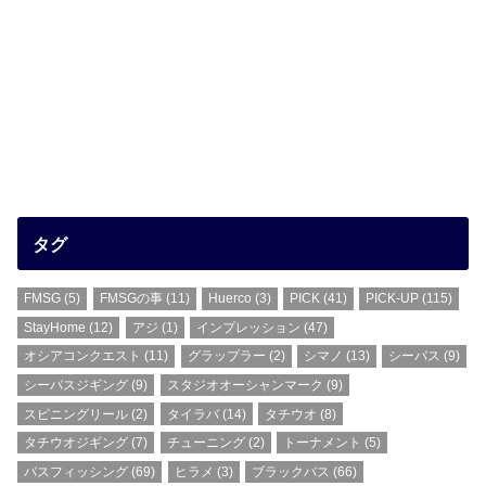
タグ
FMSG
(5)
FMSGの事
(11)
Huerco
(3)
PICK
(41)
PICK-UP
(115)
StayHome
(12)
アジ
(1)
インプレッション
(47)
オシアコンクエスト
(11)
グラップラー
(2)
シマノ
(13)
シーバス
(9)
シーバスジギング
(9)
スタジオオーシャンマーク
(9)
スピニングリール
(2)
タイラバ
(14)
タチウオ
(8)
タチウオジギング
(7)
チューニング
(2)
トーナメント
(5)
バスフィッシング
(69)
ヒラメ
(3)
ブラックバス
(66)