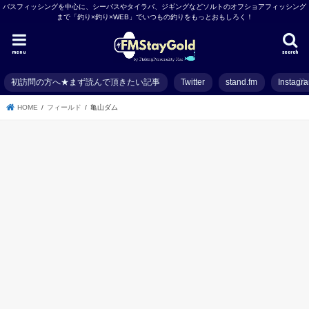
バスフィッシングを中心に、シーバスやタイラバ、ジギングなどソルトのオフショアフィッシング
まで「釣り×釣り×WEB」でいつもの釣りをもっとおもしろく！
menu
search
初訪問の方へ★まず読んで頂きたい記事
Twitter
stand.fm
Instagr
HOME
フィールド
亀山ダム