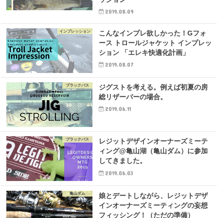
2019.08.09
インプレッション
こんなインプレ欲しかった！Gフォ
ース トロールジャケット インプレッ
ション 「エレキ快適化計画」
2019.08.07
ブラックバス
ジグストを考える。例えば初夏の房
総リザーバーの場合。
2019.06.11
ブラックバス
レジットデザインオーナーズミーテ
ィング@亀山湖（亀山ダム）に参加
してきました。
2019.06.03
亀山ダム
娘とデートしながら、レジットデザ
インオーナーズミーティングの妄想
フィッシング！（ただの準備）