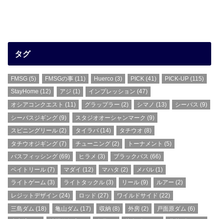
タグ
FMSG
(5)
FMSGの事
(11)
Huerco
(3)
PICK
(41)
PICK-UP
(115)
StayHome
(12)
アジ
(1)
インプレッション
(47)
オシアコンクエスト
(11)
グラップラー
(2)
シマノ
(13)
シーバス
(9)
シーバスジギング
(9)
スタジオオーシャンマーク
(9)
スピニングリール
(2)
タイラバ
(14)
タチウオ
(8)
タチウオジギング
(7)
チューニング
(2)
トーナメント
(5)
バスフィッシング
(69)
ヒラメ
(3)
ブラックバス
(66)
ベイトリール
(7)
マダイ
(12)
マハタ
(2)
メバル
(1)
ライトゲーム
(3)
ライトタックル
(3)
リール
(9)
ルアー
(2)
レジットデザイン
(24)
ロッド
(27)
ワイルドサイド
(22)
三島ダム
(18)
亀山ダム
(17)
収納
(8)
外房
(2)
戸面原ダム
(6)