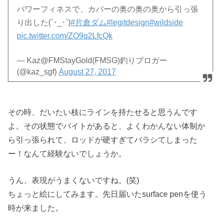
パワーフィネスで、カバーの奥の奥の奥から引っ張
り出した(´･_･`)
#片倉ダム
#legitdesign
#wildside
pic.twitter.com/ZO9q2LfcQk
— Kaz@FMStayGold(FMSG)釣りブロガー
(@kaz_sgf)
August 27, 2017
その時、だいたい枝にラインを持たせると思うんです
よ。その状態でバイトがあると、よくわかんない体制か
ら引っ張られて、ロッドが硬すぎてバラシてしまった
ー！なんて経験ないでしょうか。
うん、表現がうまくないですね。(笑)
ちょっと絵にしてみます。先日届いたsurface penを使う
時が来ました。