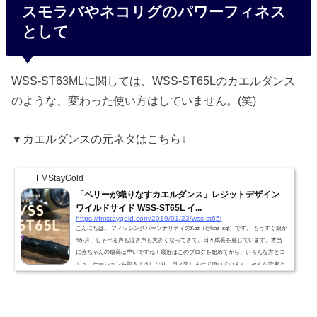
スモラバやネコリグのパワーフィネス
として
WSS-ST63MLに関しては、WSS-ST65Lのカエルダンス
のような、変わった使い方はしていません。(笑)
▼カエルダンスの元ネタはこちら↓
FMStayGold
「ベリーが織りなすカエルダンス」レジットデザイン
ワイルドサイド WSS-ST65L イ...
https://fmstaygold.com/2019/01/23/wss-st65l
こんにちは。 フィッシングパーソナリティのKaz（@kaz_sgf）です。 もうすぐ娘が
4か月、しゃべる声も泣き声も大きくなってきて、日々成長を感じています。本当
に赤ちゃんの成長は早いですね！最近はこのブログを始めてから、いろんな方とコ
ミュニケーションを取るようになり、日々楽しませて頂いています。そんな読者と
の出会いや会話のひとつひとつを大切にしていければと思っています。今日は自分
が、房総リザーバー（亀山ダム、片倉ダム、豊英ダム、三島ダム、戸面原ダム）に
おける、レンタルボートスタイルでのバスフィッシングに...