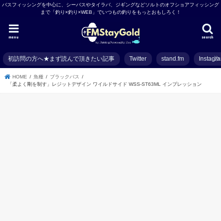
バスフィッシングを中心に、シーバスやタイラバ、ジギングなどソルトのオフショアフィッシング
まで「釣り×釣り×WEB」でいつもの釣りをもっとおもしろく！
menu
search
初訪問の方へ★まず読んで頂きたい記事
Twitter
stand.fm
Instagr
HOME
魚種
ブラックバス
「柔よく剛を制す」レジットデザイン ワイルドサイド WSS-ST63ML インプレッション