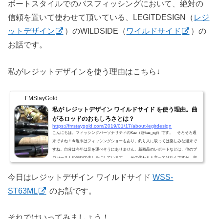
ボートスタイルでのバスフィッシングにおいて、絶対の
信頼を置いて使わせて頂いている、LEGITDESIGN（
レジ
ットデザイン
）のWILDSIDE（
ワイルドサイド
）の
お話です。
私がレジットデザインを使う理由はこちら↓
FMStayGold
私が レジットデザイン ワイルドサイド を使う理由。曲
がるロッドのおもしろさとは？
https://fmstaygold.com/2019/01/17/about-legitdesign
こんにちは。フィッシングパーソナリティのKaz（@kaz_sgf）です。 そろそろ週
末ですね！今週末はフィッシングショーもあり、釣り人に取っては楽しみな週末で
すね。自分は今年は足を運べそうにありません。新商品のレポートなどは、他のブ
ロガーさんやSNSで楽しみにしています。 その代わりと言ってはなんですが、空
いた時間は現場に、釣りに行きます！新商品レポートをお伝えしたいのも山々なの
ですが、実際のフィールドの様子や、自分が使ってみてのタックルのフィーリング
今日はレジットデザイン ワイルドサイド
WSS-
やインプレッションを大事に出来ればと思っています。とは...
ST63ML
のお話です。
それではいってみましょう！