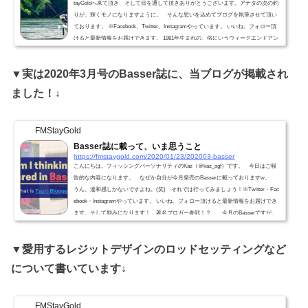
tayGoldへ来て頂き、そして目を通して頂きありがとうございます。アナタの次の釣
りが、輝くモノになりますように。 そんな思いを込めてブログを執筆させて頂い
ております。 ※Facebook、Twitter、Instagramやっています。 いいね、フォロー頂
けると最新情報をお届けできます。 1981年生まれの、俗にいうウィークエンドアン
グラーです。年間釣行日数は大体40日くらいですね。 ちなみに2018年は34日、20
19年は42日でした。2018年に関しては、1年間の中に引越...
▼実は2020年3月号のBasser誌に、当ブログが掲載され
ました！↓
FMStayGold
Basser誌に載って、いま思うこと
https://fmstaygold.com/2020/01/23/202003-basser
こんにちは。フィッシングパーソナリティのKaz（＠kaz_sgf）です。 今日はご報
告的な内容になります。 なぜか自分が今月発売のBasserに載っておりますw。
うん。違和感しかないですよね。(笑) それでは行ってみましょう！※Twitter・Fac
ebook・Instagramやっています。 いいね、フォロー頂けると最新情報をお届けでき
ます。そして励みになります！ 著名ブロガー参戦！？ 今月のBasserですが、
なかなかパンチの効いたタイトルが踊っております…。 著名ブロガー参戦！買
ってよかったタックルインプレ 実は今回、ここに参戦...
▼愛用するレジットデザインのロッドセッティングなど
について書いています↓
FMStayGold