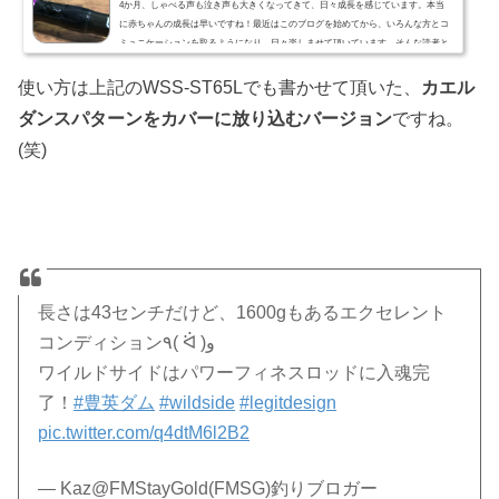
4か月、しゃべる声も泣き声も大きくなってきて、日々成長を感じています。本当
に赤ちゃんの成長は早いですね！最近はこのブログを始めてから、いろんな方とコ
ミュニケーションを取るようになり、日々楽しませて頂いています。そんな読者と
の出会いや会話のひとつひとつを大切にしていければと思っています。今日は自分
が、房総リザーバー（亀山ダム、片倉ダム、豊英ダム、三島ダム、戸面原ダム）に
使い方は上記のWSS-ST65Lでも書かせて頂いた、
カエル
おける、レンタルボートスタイルでのバスフィッシングに...
ダンスパターンをカバーに放り込むバージョン
ですね。
(笑)
長さは43センチだけど、1600gもあるエクセレント
コンディション٩( ᐛ )و
ワイルドサイドはパワーフィネスロッドに入魂完
了！
#豊英ダム
#wildside
#legitdesign
pic.twitter.com/q4dtM6l2B2
— Kaz@FMStayGold(FMSG)釣りブロガー