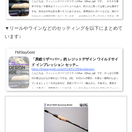
こんにちは。フィッシングパーソナリティのKaz（@kaz_sgf）です。 そろそろ週
末ですね！今週末はフィッシングショーもあり、釣り人に取っては楽しみな週末で
すね。自分は今年は足を運べそうにありません。新商品のレポートなどは、他のブ
ロガーさんやSNSで楽しみにしています。 その代わりと言ってはなんですが、空
いた時間は現場に、釣りに行きます！新商品レポートをお伝えしたいのも山々なの
ですが、実際のフィールドの様子や、自分が使ってみてのタックルのフィーリング
▼リールやラインなどのセッティングを以下にまとめて
やインプレッションを大事に出来ればと思っています。とは...
います↓
FMStayGold
「房総リザーバー」的 レジットデザイン ワイルドサイ
ド インプレッション セッテ...
https://fmstaygold.com/2019/01/28/legitdesign
こんにちは。フィッシングパーソナリティのKaz（@kaz_sgf）です。やっぱり日曜
日の夜はなかなか寝れないですね。(笑) 今日から月曜日、今週も一週間がんばっ
ていきましょう！今日は自分が、房総リザーバー（亀山ダム、片倉ダム、豊英ダ
ム、三島ダム、戸面原ダム）における、レンタルボートスタイルでのバスフィッシ
ングにおいて絶対の信頼を置いて使わせて頂いている、そしてオススメのLEGITDE
SIGN（レジットデザイン）のWILDSIDE（ワイルドサイド）のお話です。▼私がレ
ジットデザインを使う理由はこちら↓今日はレジットデザイン ワイ...