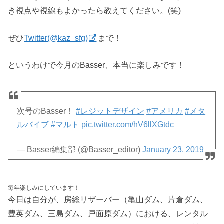
き視点や視線もよかったら教えてください。(笑)
ぜひ
Twitter(@kaz_sfg)
まで！
というわけで今月のBasser、本当に楽しみです！
次号のBasser！
#レジットデザイン
#アメリカ
#メタ
ルバイブ
#マルト
pic.twitter.com/hV6llXGtdc
— Basser編集部 (@Basser_editor)
January 23, 2019
毎年楽しみにしています！
今日は自分が、房総リザーバー（亀山ダム、片倉ダム、
豊英ダム、三島ダム、戸面原ダム）における、レンタル