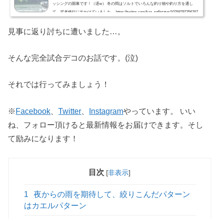
ッシングの開幕です！（遅w） 冬の間はソルトでいろんな釣り物や釣り方を通し
て、武者修行に出かけていました。 https://twitter.com/kaz_sgf/status/10768797356767
60064シーバスジギングタチウオジギングタイラバイワシ泳がせ実は個人的にはテ
ーマがありました。レンジとロッドのベリーの使い方これを強く意識して釣りして
見事に返り討ちに遭いました…。
いたんですよね。バスフィッシングにおいても、レン...
そんな完全試合デコのお話です。(泣)
それでは行ってみましょう！
※
Facebook
、
Twitter
、
Instagram
やっています。 いい
ね、フォロー頂けると最新情報をお届けできます。そし
て励みになります！
目次
[
非表示
]
1
夜からの雨を期待して、絞りこんだパターン
はカエルパターン