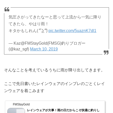
気圧さがってきたなーと思って上流から一気に降り
てきたら、やはり雨！
キタかもしれん( ͡° ͜ʖ ͡°)
pic.twitter.com/5uaznK7dl1
— Kaz@FMStayGold(FMSG)釣りブロガー
(@kaz_sgf)
March 10, 2019
そんなことを考えているうちに雨が降り出してきます。
ここで先日書いたレインウェアのインプレのごとくレイ
ンウェアを着こみます
FMStayGold
レインウェアが大事！雨の日だからこそ快適に釣りし