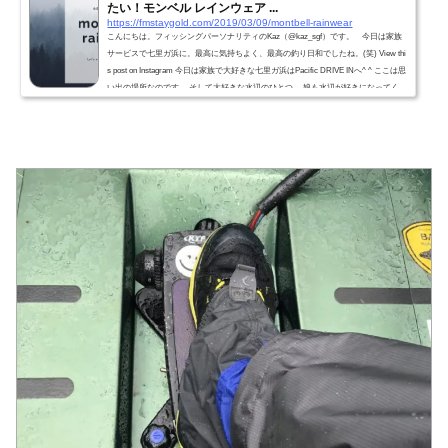
たい！モンベル レインウェア ...
https://fmstaygold.com/2019/03/09/montbell-rainwear
こんにちは。フィッシングパーソナリティのKaz（@kaz_sgf）です。 今日は家族
サービスで七里ガ浜に。最高に気持ちよく、最高の釣り日和でしたね。(笑) View thi
s post on Instagram 今日は家族で大好きな七里ガ浜はPacific DRIVE INへ^ ^ ここは思
い出の場所なのです。 そして大好きな水辺のひとつ。 娘も水辺が好きになってく
れるといいな！ ついでに釣り好きになってくれると、もっと嬉しいw #pacificdrivein
#sea #seaside #beach #oceanview #drive #cx5 #cafe #七里ガ浜 #鎌倉 #釣り好きな人と
繋がりたい kaz...