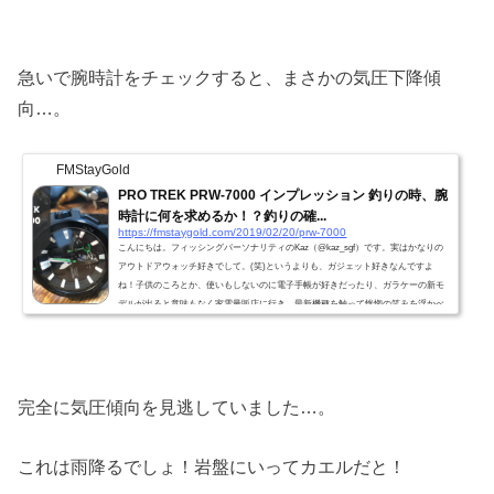
急いで腕時計をチェックすると、まさかの気圧下降傾
向…。
FMStayGold
PRO TREK PRW-7000 インプレッション 釣りの時、腕
時計に何を求めるか！？釣りの確...
https://fmstaygold.com/2019/02/20/prw-7000
こんにちは。フィッシングパーソナリティのKaz（@kaz_sgf）です。実はかなりの
アウトドアウォッチ好きでして。(笑)というよりも、ガジェット好きなんですよ
ね！子供のころとか、使いもしないのに電子手帳が好きだったり、ガラケーの新モ
デルが出ると意味もなく家電量販店に行き、最新機種を触って恍惚の笑みを浮かべ
たり…。あ、なんか完全にアブナイヤツの発言になって来てますね。(笑)最近釣り
の時の腕時計について考えることが多くあったので、今自分が使っているPRO TRE
K PRW-7000 のインプレッションを書いてみました。若干脱線も...
完全に気圧傾向を見逃していました…。
これは雨降るでしょ！岩盤にいってカエルだと！