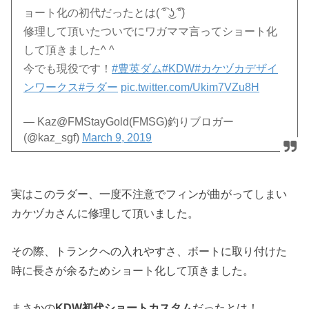
ョート化の初代だったとは( ͡° ͜ʖ ͡°)
修理して頂いたついでにワガママ言ってショート化
して頂きました^ ^
今でも現役です！
#豊英ダム
#KDW
#カケヅカデザイ
ンワークス
#ラダー
pic.twitter.com/Ukim7VZu8H
— Kaz@FMStayGold(FMSG)釣りブロガー
(@kaz_sgf)
March 9, 2019
実はこのラダー、一度不注意でフィンが曲がってしまい
カケヅカさんに修理して頂いました。
その際、トランクへの入れやすさ、ボートに取り付けた
時に長さが余るためショート化して頂きました。
まさかの
KDW初代ショートカスタム
だったとは！