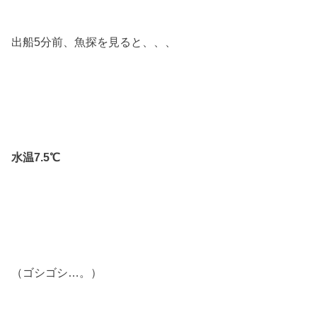
出船5分前、魚探を見ると、、、
水温7.5℃
（ゴシゴシ…。）