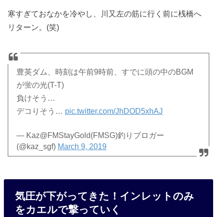
寒すぎておなかを冷やし、川又左の筋に行く前に桟橋へ
リターン。(笑)
豊英ダム、時刻は午前9時前、すでに頭の中のBGM
が蛍の光(T-T)
負けそう…
デコりそう…
pic.twitter.com/JhDOD5xhAJ
— Kaz@FMStayGold(FMSG)釣りブロガー
(@kaz_sgf)
March 9, 2019
気圧が下がってきた！インレットのみ
をカエルで撃っていく