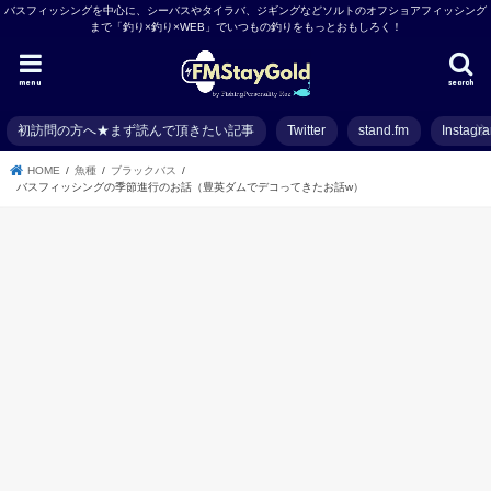
バスフィッシングを中心に、シーバスやタイラバ、ジギングなどソルトのオフショアフィッシング
まで「釣り×釣り×WEB」でいつもの釣りをもっとおもしろく！
menu
search
初訪問の方へ★まず読んで頂きたい記事
Twitter
stand.fm
Instagr
HOME
魚種
ブラックバス
バスフィッシングの季節進行のお話（豊英ダムでデコってきたお話w）