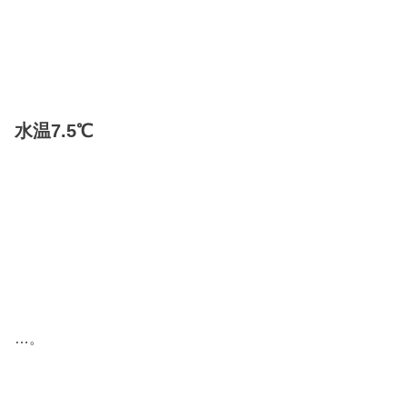
水温7.5℃
…。