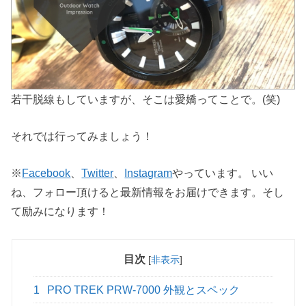
若干脱線もしていますが、そこは愛嬌ってことで。(笑)
それでは行ってみましょう！
※
Facebook
、
Twitter
、
Instagram
やっています。 いい
ね、フォロー頂けると最新情報をお届けできます。そし
て励みになります！
目次
[
非表示
]
1
PRO TREK PRW-7000 外観とスペック