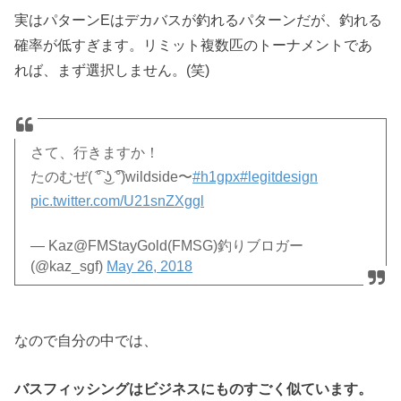
実はパターンEはデカバスが釣れるパターンだが、釣れる
確率が低すぎます。リミット複数匹のトーナメントであ
れば、まず選択しません。(笑)
さて、行きますか！
たのむぜ( ͡° ͜ʖ ͡°)wildside〜
#h1gpx
#legitdesign
pic.twitter.com/U21snZXggl
— Kaz@FMStayGold(FMSG)釣りブロガー
(@kaz_sgf)
May 26, 2018
なので自分の中では、
バスフィッシングはビジネスにものすごく似ています。