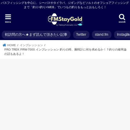
バスフィッシングを中心に、シーバスやタイラバ、ジギングなどソルトのオフショアフィッシング
まで「釣り×釣り×WEB」でいつもの釣りをもっとおもしろく！
menu
search
初訪問の方へ★まず読んで頂きたい記事
Twitter
stand.fm
Instagr
HOME
インプレッション
PRO TREK PRW-7000 インプレッション 釣りの時、腕時計に何を求めるか！？釣りの確率論
の話もあるよ！