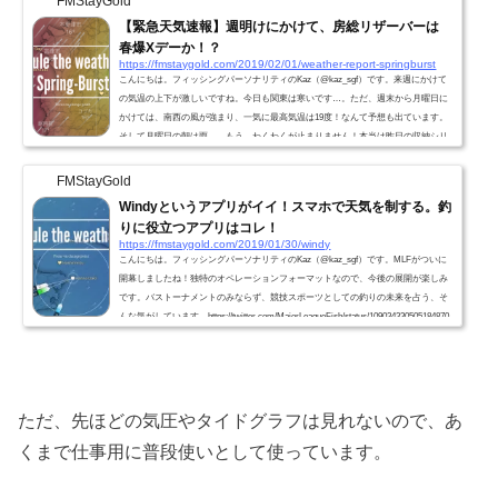
FMStayGold
【緊急天気速報】週明けにかけて、房総リザーバーは
春爆Xデーか！？
https://fmstaygold.com/2019/02/01/weather-report-springburst
こんにちは。フィッシングパーソナリティのKaz（@kaz_sgf）です。来週にかけて
の気温の上下が激しいですね。今日も関東は寒いです…。ただ、週末から月曜日に
かけては、南西の風が強まり、一気に最高気温は19度！なんて予想も出ています。
そして月曜日の朝は雨…。もう、わくわくが止まりません！本当は昨日の収納シリ
ーズの続きをお送りする予定でしたが。(笑)予定を変更します！今日はそんな房総
リザーバーにおける春爆Xデーを占う、そんなお話です。※Facebook、Twitter、Inst
FMStayGold
agramやっています。 いいね、フォロー頂けると最新情報を...
Windyというアプリがイイ！スマホで天気を制する。釣
りに役立つアプリはコレ！
https://fmstaygold.com/2019/01/30/windy
こんにちは。フィッシングパーソナリティのKaz（@kaz_sgf）です。MLFがついに
開幕しましたね！独特のオペレーションフォーマットなので、今後の展開が楽しみ
です。バストーナメントのみならず、競技スポーツとしての釣りの未来を占う、そ
んな気がしています。https://twitter.com/MajorLeagueFish/status/109034330505184870
6バスフィッシングにおいて、そろそろ春爆Xデーを占い始めた方も多いのではない
でしょうか？自分もピカピカに磨いたワイルドサイドを、ついにロッドスタンドに
立て始めました！春爆迎撃態勢の準備を進めています...
ただ、先ほどの気圧やタイドグラフは見れないので、あ
くまで仕事用に普段使いとして使っています。