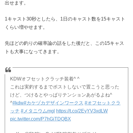
出せます。
1キャスト30秒としたら、1日のキャスト数を15キャスト
くらい増やせます。
先ほどの釣りの確率論の話をした後だと、この15キャス
トも大事になってきます。
KDWオフセットクラッチ装着^ ^
これは実釣するまでポストしないで置こうと思った
けど、つけるとやっぱりテンションあがるよね^
^
#kdw
#カケヅカデザインワークス
#オフセットクラ
ッチ
#メタニウムmgl
https://t.co/2EyYV3xdLW
pic.twitter.com/P7hGiTDQBX